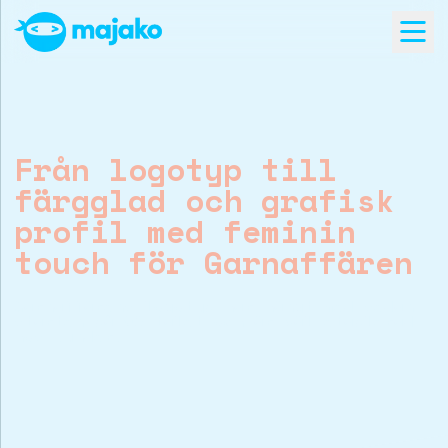
Open
se menu
Från logotyp till
färgglad och grafisk
profil med feminin
touch för Garnaffären
Garnaffärens logotyp har hängt med sedan
starten på 90-talet och är väl etablerad
hos kunder.