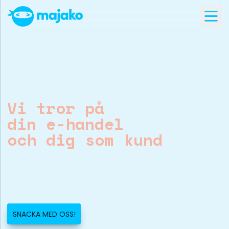
Open
se menu
Vi tror på
din e-handel
och dig som kund
Är fyrkantiga standardlösningar ett hinder
för att utveckla din business? Majako
kodar stora som små
e-handelsambitioner till verklighet.
SNACKA MED OSS!