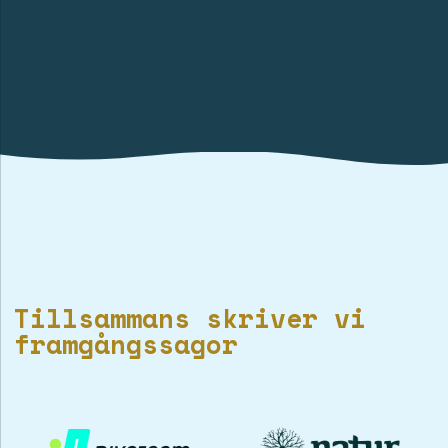
Tillsammans skriver vi
framgångssagor