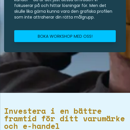
fokuserar på och hittar lösningar för. Men det
skulle lika gärna kunna vara den grafiska profilen
som inte attraherar din rätta målgrupp.
BOKA WORKSHOP MED OSS!
Investera i en bättre
framtid för ditt varumärke
och e-handel