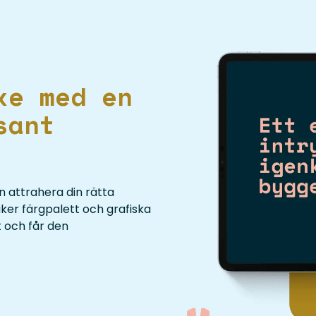
ke med en
sant
n attrahera din rätta
äker färgpalett och grafiska
 och får den