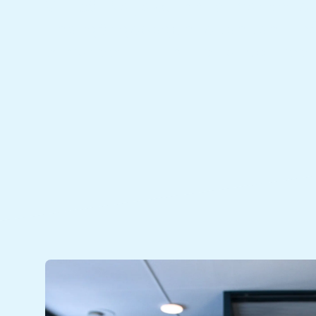
Vi på Majako är e-handels
framgångssagor startar fr
e-handel i tät dialog med