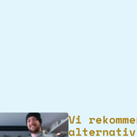
experter och vet att alla
ån början. Utveckla din
 oss.
Vi rekomme
alternativ