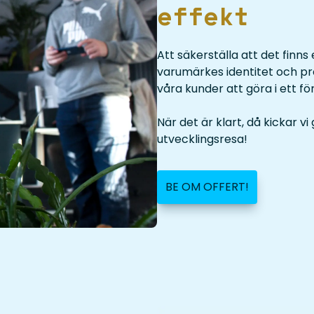
effekt
Att säkerställa att det finns
varumärkes identitet och p
våra kunder att göra i ett fö
När det är klart, då kickar 
utvecklingsresa!
BE OM OFFERT!