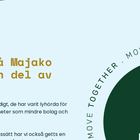
å Majako
n del av
gt, de har varit lyhörda för
gheter som mindre bolag och
sätt har vi också getts en