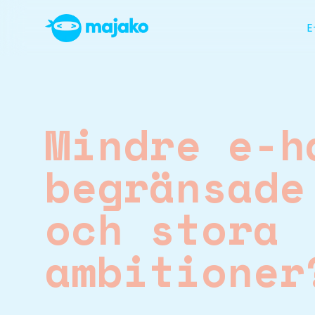
E
se menu
Mindre e-h
begränsade
och stora
ambitioner